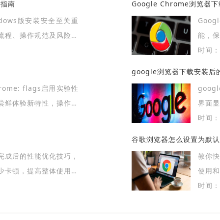
全指南
Google Chrome浏览
ndows版安装安全至关重
Goo
流程、操作规范及风险防
能，
浏览器并保证系统稳定。
户安心
时间：2
google浏览器下载安装
gs启用实验性
goo
尝鲜体验新特性，操作需
界面显
时间：2
谷歌浏览器怎么设置为默认
完成后的性能优化技巧，
教你
少卡顿，提高整体使用体
使用和
时间：2