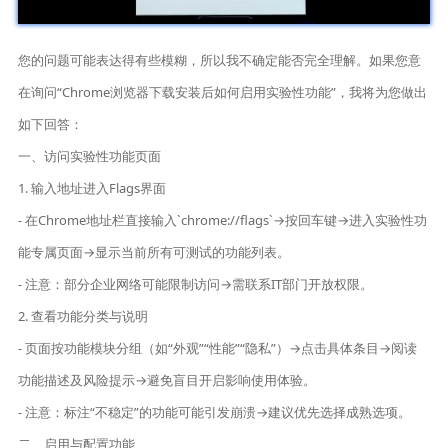
您的问题可能表达得有些模糊，所以我不确定能否完全理解。如果您意
在询问“Chrome浏览器下载安装后如何启用实验性功能”，我将为您做出
如下回答：
一、访问实验性功能页面
1. 输入地址进入Flags界面
- 在Chrome地址栏直接输入`chrome://flags`→按回车键→进入实验性功
能专属页面→显示当前所有可测试的功能列表。
- 注意：部分企业网络可能限制访问→需联系IT部门开放权限。
2. 查看功能分类与说明
- 页面按功能模块分组（如“外观”“性能”“隐私”）→点击具体条目→阅读
功能描述及风险提示→避免盲目开启影响使用体验。
- 注意：标注“不稳定”的功能可能引发崩溃→建议优先选择成熟选项。
二、启用与配置功能