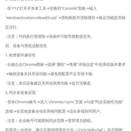
- 按`F12`打开开发者工具→切换到“Console”面板→输入
`window.location.reload(true)`→强制刷新并清除缓存→验证功能是否稳
定运行。
- 注意：代码执行需谨慎→误操作可能导致数据丢失。
四、设备与系统适配优化
1. 检查硬件兼容性
- 右键点击Chrome图标→选择“属性”→查看“详细信息”中的系统版本要求
→确保设备支持所选功能→避免因配置不足导致卡顿。
- 注意：老旧设备建议关闭动画类功能→提升流畅度。
2. 同步多设备设置
- 登录Chrome账号→进入`chrome://sync`页面→勾选“同步实验性功能”
选项→在其他设备自动应用相同配置→适合多端协同用户。
- 注意：企业账号可能限制同步范围→需管理员授权。
若需进一步优化，建议定期清理缓存文件（`Ctrl+Shift+Del`）并启用硬