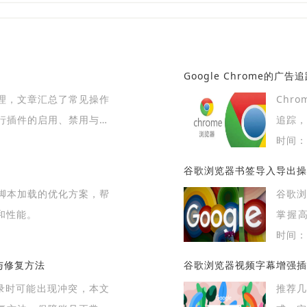
Google Chrome的广
理，文章汇总了常见操作
Chr
行插件的启用、禁用与更
追踪，
时间：2
谷歌浏览器书签导入导出操
脚本加载的优化方案，帮
谷歌
和性能。
掌握
法，保
时间：2
查与修复方法
谷歌浏览器视频字幕增强插
户登录时可能出现冲突，本文
推荐