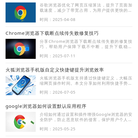
谷歌浏览器优化了网页压缩算法，提升了页面加
载速度，减少了带宽占用，为用户提供更快的浏
览体验，尤其在低带宽环境下尤为明显。
时间：2025-04-08
Chrome浏览器下载断点续传失败修复技巧
分享Chrome浏览器下载断点续传失败的修复技
巧，帮助用户保障下载不中断，提升下载稳定
性。
时间：2025-07-11
火狐浏览器手机版自定义快捷键提升浏览效率
火狐浏览器手机版支持通过快捷键定义，大幅压
缩网页操作时间。本文分享如何利用快捷手势实
现一键导航与常用功能调用，通过自定义配置，
时间：2026-07-05
让火狐浏览器化身为您的移动办公提速利器，显
著提升信息获取与页面切换的效率。
google浏览器如何设置默认应用程序
介绍如何通过设置和插件增强Google浏览器的安
全防护，防止恶意软件的侵害，保护用户个人信
息和隐私安全。
时间：2025-05-25