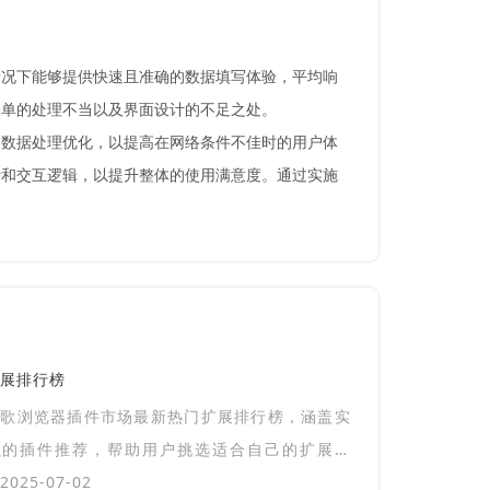
情况下能够提供快速且准确的数据填写体验，平均响
表单的处理不当以及界面设计的不足之处。
和数据处理优化，以提高在网络条件不佳时的用户体
计和交互逻辑，以提升整体的使用满意度。通过实施
展排行榜
谷歌浏览器插件市场最新热门扩展排行榜，涵盖实
强的插件推荐，帮助用户挑选适合自己的扩展工
升浏览效率和体验。
025-07-02