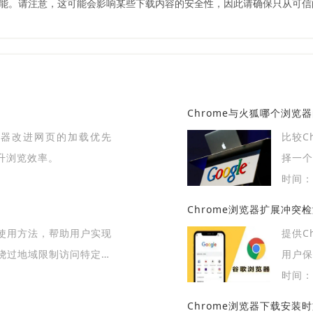
览功能。请注意，这可能会影响某些下载内容的安全性，因此请确保只从可
Chrome与火狐哪个浏览
浏览器改进网页的加载优先
比较C
升浏览效率。
择一
站与网
时间：2
Chrome浏览器扩展冲突
使用方法，帮助用户实现
提供C
绕过地域限制访问特定网
用户保
时间：2
Chrome浏览器下载安装