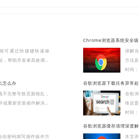
Chrome浏览器系统安全
试功能可通过快捷键快速操
讲解当
法，帮助开发者高效调试
方法及
便捷性。
时间：2
乱怎么办
谷歌浏览器下载任务异常处
加载不完整导致页面错乱，
谷歌
件或重新安装插件解决样
络设
下载任
时间：2
谷歌浏览器缓存清理深度解
me自动密码填写插件操作方
本文