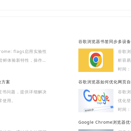
谷歌浏览器书签同步多设备
gs启用实验性
谷歌
尝鲜体验新特性，操作需
析容
稳定性
时间：2
决方案
谷歌浏览器如何优化网页自
L证书问题，提供详细解决
谷歌
常使用。
优化
升操作
时间：2
Google Chrome浏览