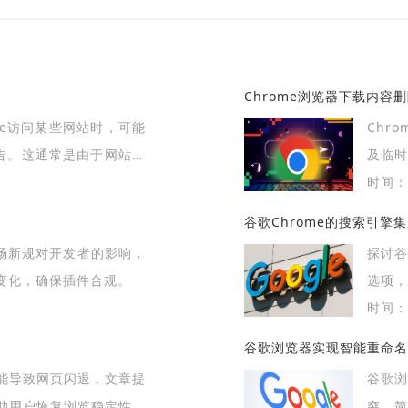
Chrome浏览器下载内容
ome访问某些网站时，可能
Chr
警告。这通常是由于网站未
及临时
过期或安全设置存在漏洞导致
时间：2
告的成因，并提供具体解
谷歌Chrome的搜索引擎
高网站的安全性。
市场新规对开发者的影响，
探讨谷
变化，确保插件合规。
选项，
供个性
时间：2
谷歌浏览器实现智能重命名
能导致网页闪退，文章提
谷歌
助用户恢复浏览稳定性，
突，简