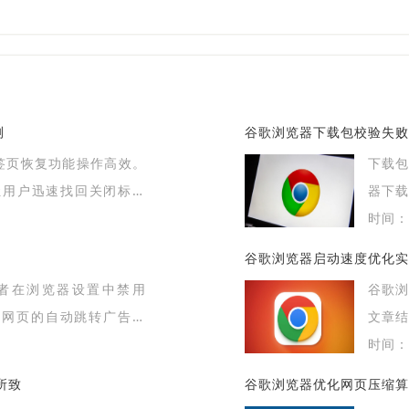
测
谷歌浏览器下载包校验失败
器标签页恢复功能操作高效。
下载
让用户迅速找回关闭标签
器下
全完整
时间：2
谷歌浏览器启动速度优化实
者在浏览器设置中禁用
谷歌
效阻止网页的自动跳转广告页
文章
高效。
时间：2
所致
谷歌浏览器优化网页压缩算