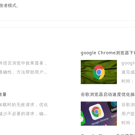
开发者模式。
google Chrome浏
跨语言浏览中效果显著，
goo
准确性。方法帮助用户快
速完
。
体验。
时间：2
数量
谷歌浏览器启动速度优化操
页加载时的无效请求，优化
谷歌
减少不必要的请求，确保
用户提
页性能。
时间：2