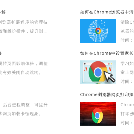
讲解
如何在Chrome浏览器中
me浏览器扩展程序的管理技
清除C
置和维护插件，提升浏览
览器
体步骤
时间：2
转
如何在Chrome中设置家
繁跳转页面影响体验，调整
学习如
能有效关闭自动跳转。
童上
骤，帮
时间：2
Chrome浏览器网页打印
、后台进程调整，可提升
Chr
少网页加载卡顿现象。
打印
出。
时间：2