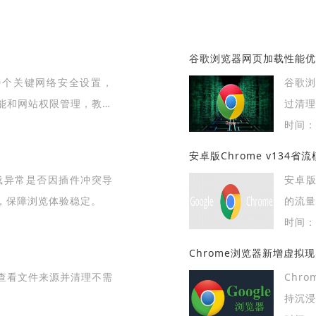
谷歌浏览器网页加载性能优
10个关键网络安全设置，
谷歌
能和网站权限管理，教您
过清
全防护体系。
得到显
时间：2
关
安卓版Chrome v134
加载异常是否因插件冲突导
安卓版
，保障浏览体验稳定。
的流
环境下
时间：2
Chrome浏览器新增虚拟
查看文件来源并清理不需
Chr
持沉