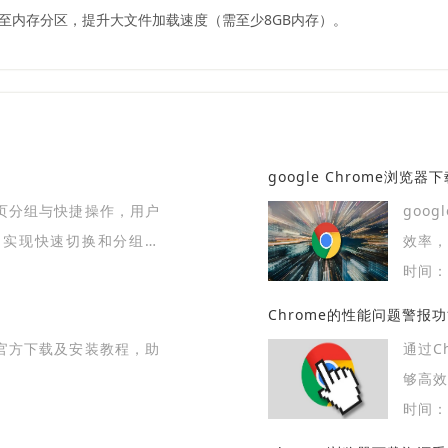
重定向至内存分区，提升大文件加载速度（需至少8GB内存）。
google Chrome浏览
签页分组与快捷操作，用户
goo
，实现快速切换和分组管
效率
捷性。
体验。
时间：2
Chrome的性能问题警报
器官方下载及安装教程，助
通过C
够高
用户体
时间：2