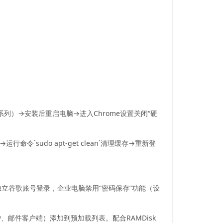
系列）→安装后重启电脑→进入Chrome设置关闭“硬
件夹→运行命令`sudo apt-get clean`清理缓存→重新登
用独立谷歌账号登录，企业电脑禁用“密码保存”功能（设
（如OA门户、邮件客户端）添加到预加载列表。配合RAMDisk