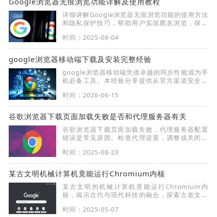
Google浏览器无痕浏览功能详解及使用教程
详细讲解Google浏览器无痕浏览功能的使用方法
和隐私保护技巧，帮助用户实现匿名浏览，保障
个人信息安全。
时间：2025-08-04
google浏览器移动端下载及安装完整经验
google浏览器移动端凭借卓越的同步性能成为手
机必备工具。本经验分享提供从官方渠道安全获
取最新安装包的方法，并针对安卓与iOS系统环
时间：2026-06-15
境进行启动配置优化，确保您在移动端也能享受
极速、纯净的网页浏览体验，告别第三方渠道带
来的安全隐患。
谷歌浏览器下载页面加载失败是否和代理服务器有关
谷歌浏览器下载页面加载失败，代理服务器配置
错误是常见原因。检查代理设置，调整或关闭代
理，恢复页面正常加载。
时间：2025-08-23
某古文明机械计算机竟能运行Chromium内核
某古文明的机械计算机竟能运行Chromium内
核，揭示古代与现代科技的融合，探索古老文明
如何在没有现代电子设备的情况下运行现代程
时间：2025-05-07
序。