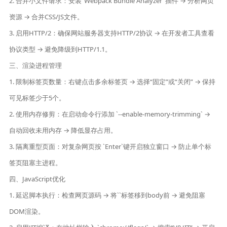
2. 合并小文件请求：安装“Webpack Bundle Analyzer”插件 → 分析网页
资源 → 合并CSS/JS文件。
3. 启用HTTP/2：确保网站服务器支持HTTP/2协议 → 在开发者工具查看
协议类型 → 避免降级到HTTP/1.1。
三、渲染进程管理
1. 限制标签页数量：右键点击多余标签页 → 选择“固定”或“关闭” → 保持
可见标签少于5个。
2. 使用内存修剪：在启动命令行添加 `--enable-memory-trimming` →
自动回收未用内存 → 降低显存占用。
3. 隔离重型页面：对复杂网页按 `Enter`键开启独立窗口 → 防止单个标
签页阻塞主进程。
四、JavaScript优化
1. 延迟脚本执行：检查网页源码 → 将``标签移到body前 → 避免阻塞
DOM渲染。