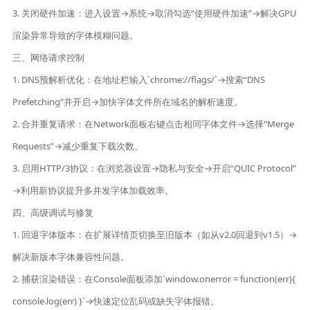
3. 关闭硬件加速：进入设置→系统→取消勾选“使用硬件加速”→解决GPU
渲染异常导致的字体模糊问题。
三、网络请求控制
1. DNS预解析优化：在地址栏输入`chrome://flags/`→搜索“DNS
Prefetching”并开启→加快字体文件所在域名的解析速度。
2. 合并重复请求：在Network面板右键点击相同字体文件→选择“Merge
Requests”→减少重复下载次数。
3. 启用HTTP/3协议：在浏览器设置→隐私与安全→开启“QUIC Protocol”
→利用新协议提升多并发字体加载效率。
四、高级调试与修复
1. 回退字体版本：在扩展详情页切换至旧版本（如从v2.0回退到v1.5）→
解决新版本字体兼容性问题。
2. 捕获渲染错误：在Console面板添加`window.onerror = function(err){
console.log(err) }`→快速定位乱码或缺失字体报错。