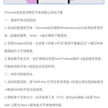
Chrome浏览器对网页字体的默认优化方案
一、基础字体渲染机制
1. 自动匹配系统字体：Chrome优先调用Windows/macOS自带的常用字
体（如微软雅黑、Arial）→减少网络下载需求。
2. 启用Subpixel渲染：在设置→外观→开启“使用子像素定位”→通过RGB
微调提升小字清晰度。
3. 预加载字体文件：在扩展商店安装Font Preload插件→提前缓存页面
可能使用的字体→缩短首次渲染时间。
二、内存与性能优化
1. 冻结闲置进程：按`Shift+Esc`打开任务管理器→结束占用过高的标签页
→释放RAM给字体渲染使用。
2. 限制单个字体大小：在开发者工具（F12）的Styles面板→设置`font-
size`上限为16px→避免超大字体拖垮性能。