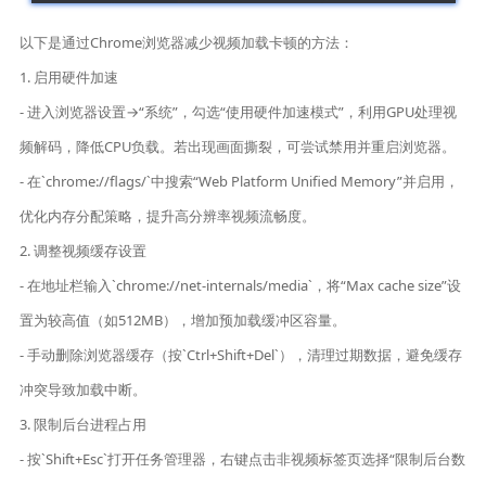
以下是通过Chrome浏览器减少视频加载卡顿的方法：
1. 启用硬件加速
- 进入浏览器设置→“系统”，勾选“使用硬件加速模式”，利用GPU处理视
频解码，降低CPU负载。若出现画面撕裂，可尝试禁用并重启浏览器。
- 在`chrome://flags/`中搜索“Web Platform Unified Memory”并启用，
优化内存分配策略，提升高分辨率视频流畅度。
2. 调整视频缓存设置
- 在地址栏输入`chrome://net-internals/media`，将“Max cache size”设
置为较高值（如512MB），增加预加载缓冲区容量。
- 手动删除浏览器缓存（按`Ctrl+Shift+Del`），清理过期数据，避免缓存
冲突导致加载中断。
3. 限制后台进程占用
- 按`Shift+Esc`打开任务管理器，右键点击非视频标签页选择“限制后台数