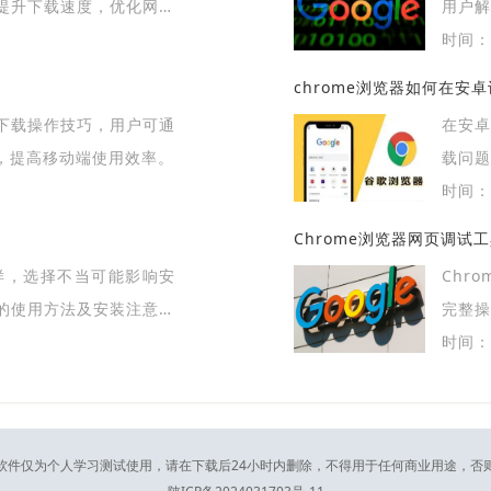
提升下载速度，优化网络
用户解
源。
时间：2
chrome浏览器如何在安
下载操作技巧，用户可通
在安卓
，提高移动端使用效率。
载问题
时间：2
Chrome浏览器网页调试
多样，选择不当可能影响安
Chr
的使用方法及安装注意事
完整
，提高浏览器使用效率。
者功能
时间：2
软件仅为个人学习测试使用，请在下载后24小时内删除，不得用于任何商业用途，否