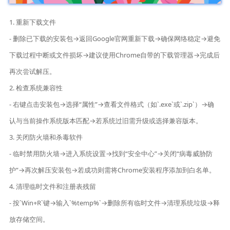
1. 重新下载文件
- 删除已下载的安装包→返回Google官网重新下载→确保网络稳定→避免
下载过程中断或文件损坏→建议使用Chrome自带的下载管理器→完成后
再次尝试解压。
2. 检查系统兼容性
- 右键点击安装包→选择“属性”→查看文件格式（如`.exe`或`.zip`）→确
认与当前操作系统版本匹配→若系统过旧需升级或选择兼容版本。
3. 关闭防火墙和杀毒软件
- 临时禁用防火墙→进入系统设置→找到“安全中心”→关闭“病毒威胁防
护”→再次解压安装包→若成功则需将Chrome安装程序添加到白名单。
4. 清理临时文件和注册表残留
- 按`Win+R`键→输入`%temp%`→删除所有临时文件→清理系统垃圾→释
放存储空间。