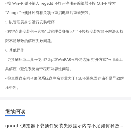
- 按`Win+R`键→输入`regedit`→打开注册表编辑器→按`Ctrl+F`搜索
“Google”→删除所有相关项→重启电脑后重新安装。
5. 以管理员身份运行安装程序
- 右键点击安装包→选择“以管理员身份运行”→授权安装权限→解决因权
限不足导致的解压失败问题。
6. 其他操作
- 更换解压缩工具→使用7-Zip或WinRAR→右键选择“打开方式”→用新工
具解压→避免系统自带程序兼容性问题。
- 检查硬盘空间→确保系统盘剩余容量大于1GB→避免因存储不足导致解
压中断。
继续阅读
google浏览器下载插件安装失败提示内存不足如何释放内存