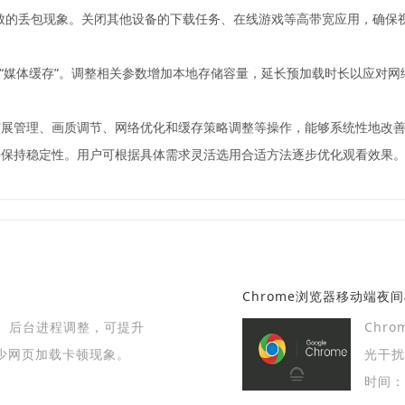
导致的丢包现象。关闭其他设备的下载任务、在线游戏等高带宽应用，确保
，搜索关键词“媒体缓存”。调整相关参数增加本地存储容量，延长预加载时长以
展管理、画质调节、网络优化和缓存策略调整等操作，能够系统性地改善C
并保持稳定性。用户可根据具体需求灵活选用合适方法逐步优化观看效果
Chrome浏览器移动端夜
、后台进程调整，可提升
Chr
少网页加载卡顿现象。
光干
受舒适
时间：2