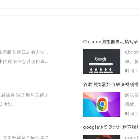
Chrome浏览器自动填写
me完整版安装日志的方法，
Chr
中的详细信息以便排查故
率。
现高效
时间：2
谷歌浏览器如何解决视频播
扩展插件的开启与关闭方
解决
器功能。
播放
法，提
时间：2
google浏览器地址栏不
插件在提升体验的同时需关
goo