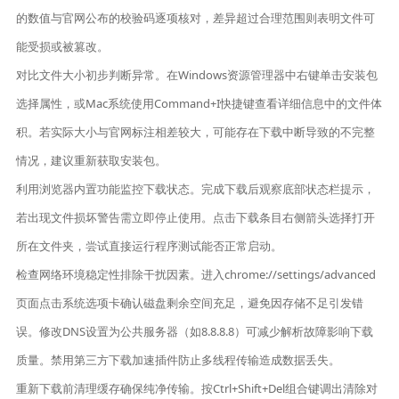
的数值与官网公布的校验码逐项核对，差异超过合理范围则表明文件可
能受损或被篡改。
对比文件大小初步判断异常。在Windows资源管理器中右键单击安装包
选择属性，或Mac系统使用Command+I快捷键查看详细信息中的文件体
积。若实际大小与官网标注相差较大，可能存在下载中断导致的不完整
情况，建议重新获取安装包。
利用浏览器内置功能监控下载状态。完成下载后观察底部状态栏提示，
若出现文件损坏警告需立即停止使用。点击下载条目右侧箭头选择打开
所在文件夹，尝试直接运行程序测试能否正常启动。
检查网络环境稳定性排除干扰因素。进入chrome://settings/advanced
页面点击系统选项卡确认磁盘剩余空间充足，避免因存储不足引发错
误。修改DNS设置为公共服务器（如8.8.8.8）可减少解析故障影响下载
质量。禁用第三方下载加速插件防止多线程传输造成数据丢失。
重新下载前清理缓存确保纯净传输。按Ctrl+Shift+Del组合键调出清除对