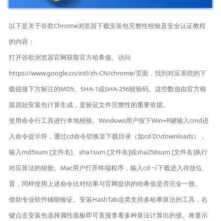
以下是关于谷歌Chrome浏览器下载安装包完整性校验及安全认证教程
的内容：
打开谷歌浏览器官网获取官方哈希值。访问
https://www.google.cn/intl/zh-CN/chrome/页面，找到对应系统的下
载链接下方标注的MD5、SHA-1或SHA-256校验码。这些数值由官方根
据原始安装包计算生成，是验证文件完整性的重要依据。
使用命令行工具进行本地校验。Windows用户按下Win+R键输入cmd进
入命令提示符，通过cd命令切换至下载目录（如cd D:\downloads），
输入md5sum [文件名]、sha1sum [文件名]或sha256sum [文件名]执行
对应算法的校验。Mac用户打开终端程序，输入cd ~/下载进入存放位
置，同样使用上述命令比对结果与官网提供的哈希值是否完全一致。
借助专业软件辅助验证。安装HashTab这类支持多哈希算法的工具，右
键点击安装包选择属性面板即可直接查看多种算法计算出的值。将显示