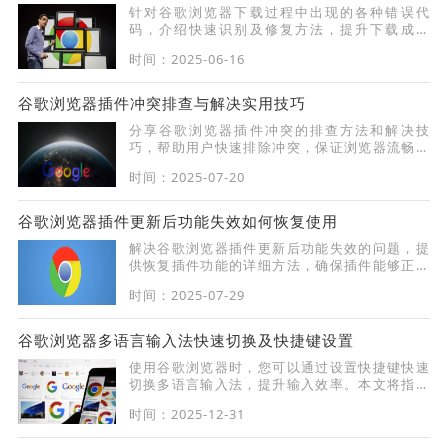
针对谷歌浏览器下载过程中出现的各种错误代
码，介绍快速识别及修复方法，提升下载成功
率。
时间：2025-06-16
谷歌浏览器插件冲突排查与解决实用技巧
分享谷歌浏览器插件冲突的排查方法和解决技
巧，帮助用户快速排除冲突，保证浏览器流畅使
用。
时间：2025-07-20
谷歌浏览器插件更新后功能失效如何恢复使用
解决谷歌浏览器插件更新后功能失效的问题，提
供恢复插件功能的详细方法，确保插件能够正常
使用。
时间：2025-07-29
谷歌浏览器多语言输入法快速切换及快捷键设置
使用谷歌浏览器时，您可以通过设置快捷键快速
切换多语言输入法，提升输入效率。本文将指导
您如何设置及优化快捷键，轻松切换多语言输
时间：2025-12-31
入，提升日常浏览与编辑体验。