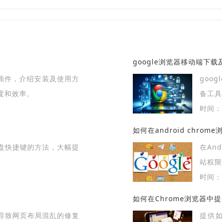
google浏览器移动端下
载插件，介绍安装及使用方
goo
度和效率。
备工
包的方
时间：2
化，
如何在android chro
验，告
盘快捷键的方法，大幅提
在An
站权
全性。
时间：2
如何在Chrome浏览器中
导致网页布局混乱的修复
提供如