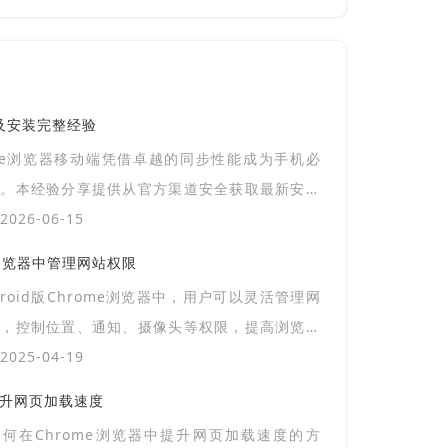
载及安装完整经验
gle浏览器移动端凭借卓越的同步性能成为手机必
具。本经验分享提供从官方渠道安全获取最新安装
法，并针对安卓与iOS系统环境进行启动配置优
026-06-15
确保您在移动端也能享受极速、纯净的网页浏览体
me浏览器中管理网站权限
别第三方渠道带来的安全隐患。
droid版Chrome浏览器中，用户可以灵活管理网
限，控制位置、通知、摄像头等权限，提高浏览安
025-04-19
提升网页加载速度
何在Chrome浏览器中提升网页加载速度的方