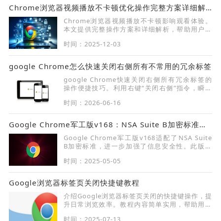
Chrome浏览器视频播放不卡顿优化操作完整方案详细解析
Chrome浏览器视频播放不卡顿影响观看体验。
本文提供完整操作方案和详细解析，帮助用户提
升播放流畅度，实现顺畅观影体验。
时间：2025-12-03
google Chrome怎么快速关闭右侧所有不常用的冗余标签
google Chrome快速关闭右侧所有冗余标签的
操作便捷技巧。利用右键“关闭右侧”指令，瞬间
清理干扰项，将您的浏览视线聚焦于核心业务窗
时间：2026-06-16
口，提升操作专注度。
Google Chrome军工版v168：NSA Suite B加密标准适配
Google Chrome军工版v168适配了NSA Suite
B加密标准，进一步加强了信息安全性。此版本
特别针对政府和军工领域的高安全需求，提供了
时间：2025-05-05
更强的加密保障。
Google浏览器标签页关闭快捷键教程
介绍Google浏览器标签页关闭的快捷键操作，提
升日常浏览效率。教程内容简单实用，帮助用户
快速掌握多标签管理的便捷操作。
时间：2025-07-13