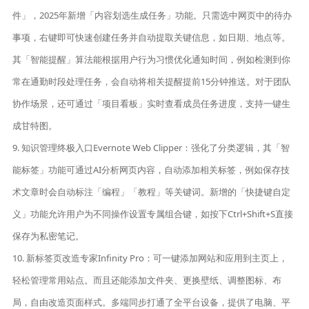
件」，2025年新增「内容划选生成任务」功能。只需选中网页中的待办
事项，右键即可快速创建任务并自动提取关键信息，如日期、地点等。
其「智能提醒」算法能根据用户行为习惯优化通知时间，例如检测到你
常在通勤时段处理任务，会自动将相关提醒提前15分钟推送。对于团队
协作场景，还可通过「项目看板」实时查看成员任务进度，支持一键生
成甘特图。
9. 知识管理终极入口Evernote Web Clipper：强化了分类逻辑，其「智
能标签」功能可通过AI分析网页内容，自动添加相关标签，例如保存技
术文章时会自动标注「编程」「教程」等关键词。新增的「快捷键自定
义」功能允许用户为不同操作设置专属组合键，如按下Ctrl+Shift+S直接
保存为私密笔记。
10. 新标签页改造专家Infinity Pro：可一键添加网站和应用到主页上，
轻松管理常用站点。而且还能添加文件夹、更换壁纸、调整图标、布
局，自由改造页面样式。多端同步打通了全平台设备，提供了电脑、平