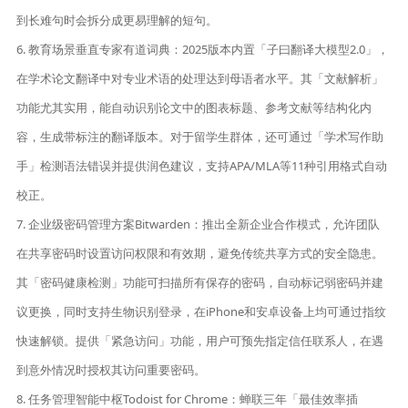
到长难句时会拆分成更易理解的短句。
6. 教育场景垂直专家有道词典：2025版本内置「子曰翻译大模型2.0」，
在学术论文翻译中对专业术语的处理达到母语者水平。其「文献解析」
功能尤其实用，能自动识别论文中的图表标题、参考文献等结构化内
容，生成带标注的翻译版本。对于留学生群体，还可通过「学术写作助
手」检测语法错误并提供润色建议，支持APA/MLA等11种引用格式自动
校正。
7. 企业级密码管理方案Bitwarden：推出全新企业合作模式，允许团队
在共享密码时设置访问权限和有效期，避免传统共享方式的安全隐患。
其「密码健康检测」功能可扫描所有保存的密码，自动标记弱密码并建
议更换，同时支持生物识别登录，在iPhone和安卓设备上均可通过指纹
快速解锁。提供「紧急访问」功能，用户可预先指定信任联系人，在遇
到意外情况时授权其访问重要密码。
8. 任务管理智能中枢Todoist for Chrome：蝉联三年「最佳效率插