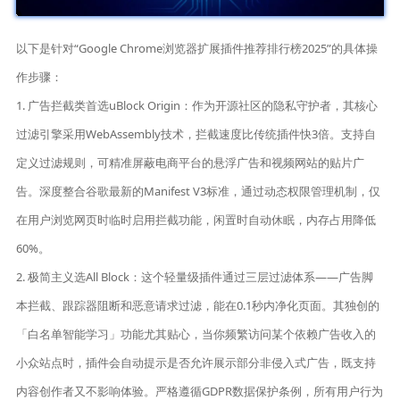
以下是针对“Google Chrome浏览器扩展插件推荐排行榜2025”的具体操
作步骤：
1. 广告拦截类首选uBlock Origin：作为开源社区的隐私守护者，其核心
过滤引擎采用WebAssembly技术，拦截速度比传统插件快3倍。支持自
定义过滤规则，可精准屏蔽电商平台的悬浮广告和视频网站的贴片广
告。深度整合谷歌最新的Manifest V3标准，通过动态权限管理机制，仅
在用户浏览网页时临时启用拦截功能，闲置时自动休眠，内存占用降低
60%。
2. 极简主义选All Block：这个轻量级插件通过三层过滤体系——广告脚
本拦截、跟踪器阻断和恶意请求过滤，能在0.1秒内净化页面。其独创的
「白名单智能学习」功能尤其贴心，当你频繁访问某个依赖广告收入的
小众站点时，插件会自动提示是否允许展示部分非侵入式广告，既支持
内容创作者又不影响体验。严格遵循GDPR数据保护条例，所有用户行为