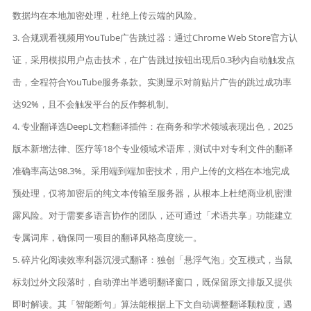
数据均在本地加密处理，杜绝上传云端的风险。
3. 合规观看视频用YouTube广告跳过器：通过Chrome Web Store官方认
证，采用模拟用户点击技术，在广告跳过按钮出现后0.3秒内自动触发点
击，全程符合YouTube服务条款。实测显示对前贴片广告的跳过成功率
达92%，且不会触发平台的反作弊机制。
4. 专业翻译选DeepL文档翻译插件：在商务和学术领域表现出色，2025
版本新增法律、医疗等18个专业领域术语库，测试中对专利文件的翻译
准确率高达98.3%。采用端到端加密技术，用户上传的文档在本地完成
预处理，仅将加密后的纯文本传输至服务器，从根本上杜绝商业机密泄
露风险。对于需要多语言协作的团队，还可通过「术语共享」功能建立
专属词库，确保同一项目的翻译风格高度统一。
5. 碎片化阅读效率利器沉浸式翻译：独创「悬浮气泡」交互模式，当鼠
标划过外文段落时，自动弹出半透明翻译窗口，既保留原文排版又提供
即时解读。其「智能断句」算法能根据上下文自动调整翻译颗粒度，遇