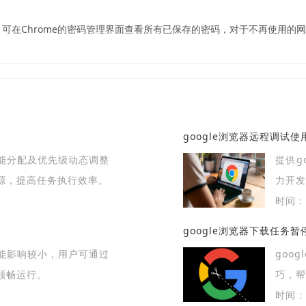
，可在Chrome的密码管理界面查看所有已保存的密码，对于不再使用
google浏览器远程调试使
能分配及优先级动态调整
提供g
源，提高任务执行效率。
力开发
时间：2
google浏览器下载任务
能影响较小，用户可通过
goo
顺畅运行。
巧，
中断带
时间：2