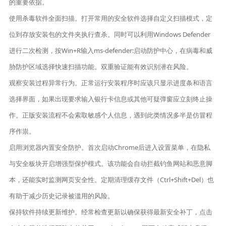
的重要依据。
使用杀毒软件全面扫描。打开常用的安全软件选择自定义扫描模式，定
位到存放安装包的文件夹执行查杀。同时可以利用Windows Defender
进行二次检测，按Win+R输入ms-defender:启动防护中心，在病毒和威
胁防护区域选择快速扫描功能。双重验证能有效识别潜在风险。
观察安装过程异常行为。正常运行安装程序时应该只显示进度条和语言
选择界面，如果出现要求输入银行卡信息或其他可疑弹窗应立刻终止操
作。正版安装流程不会索取敏感个人信息，遇到此类情况多半是仿冒程
序作祟。
启用浏览器内置安全防护。首次启动Chrome后进入设置菜单，在隐私
与安全板块开启增强型保护模式。该功能会自动拦截钓鱼网站和恶意脚
本，还能实时监测网页安全性。定期清理缓存文件（Ctrl+Shift+Del）也
有助于减少历史记录被滥用的风险。
保持软件持续更新维护。经常检查更新以确保获得最新安全补丁，点击