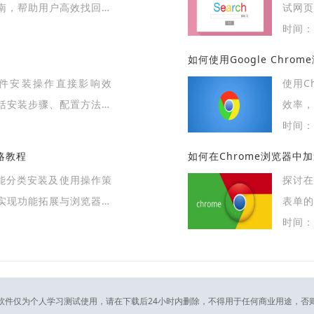
南，帮助用户高效找回误
试网
高延
时间：2
的排版
如何使用Google Chr
览器插件安装操作直接影响效
使用C
括安装步骤、配置方法及
效率，
用扩展功能。
时间：2
略教程
如何在Chrome浏览器中
功能分类安装及使用操作策
探讨在
实现功能拓展与浏览器操
表单的
时间：2
软件仅为个人学习测试使用，请在下载后24小时内删除，不得用于任何商业用途，否