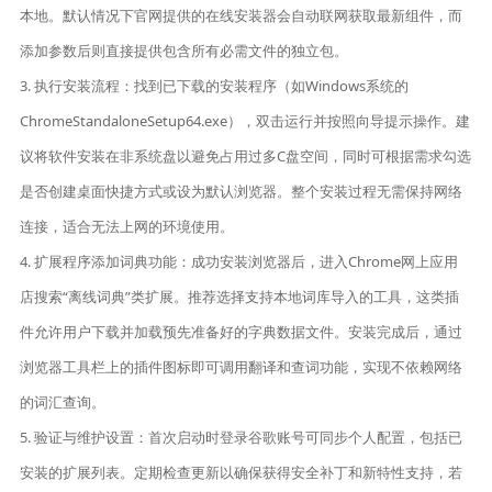
本地。默认情况下官网提供的在线安装器会自动联网获取最新组件，而
添加参数后则直接提供包含所有必需文件的独立包。
3. 执行安装流程：找到已下载的安装程序（如Windows系统的
ChromeStandaloneSetup64.exe），双击运行并按照向导提示操作。建
议将软件安装在非系统盘以避免占用过多C盘空间，同时可根据需求勾选
是否创建桌面快捷方式或设为默认浏览器。整个安装过程无需保持网络
连接，适合无法上网的环境使用。
4. 扩展程序添加词典功能：成功安装浏览器后，进入Chrome网上应用
店搜索“离线词典”类扩展。推荐选择支持本地词库导入的工具，这类插
件允许用户下载并加载预先准备好的字典数据文件。安装完成后，通过
浏览器工具栏上的插件图标即可调用翻译和查词功能，实现不依赖网络
的词汇查询。
5. 验证与维护设置：首次启动时登录谷歌账号可同步个人配置，包括已
安装的扩展列表。定期检查更新以确保获得安全补丁和新特性支持，若