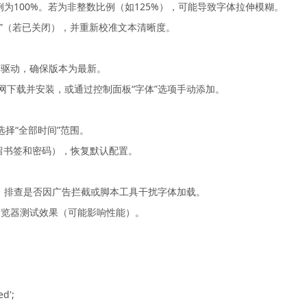
例为100%。若为非整数比例（如125%），可能导致字体拉伸模糊。
rType”（若已关闭），并重新校准文本清晰度。
显卡驱动，确保版本为最新。
网下载并安装，或通过控制面板“字体”选项手动添加。
ie，选择“全部时间”范围。
保留书签和密码），恢复默认配置。
禁用扩展程序，排查是否因广告拦截或脚本工具干扰字体加载。
启浏览器测试效果（可能影响性能）。
ed';