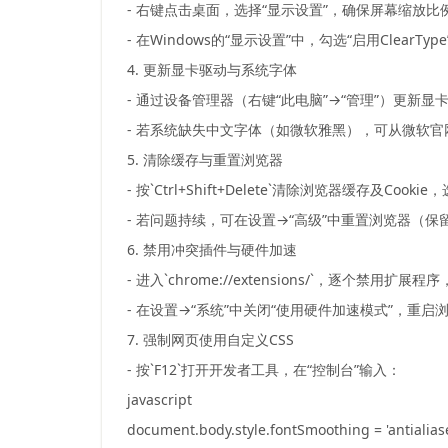
- 右键点击桌面，选择“显示设置”，确保屏幕缩放比
- 在Windows的“显示设置”中，勾选“启用Clea
4. 更新显卡驱动与系统字体
- 通过设备管理器（右键“此电脑”→“管理”）更新
- 若系统缺失中文字体（如微软雅黑），可从微软官
5. 清除缓存与重置浏览器
- 按`Ctrl+Shift+Delete`清除浏览器缓存及Cook
- 若问题持续，可在设置→“高级”中重置浏览器（
6. 禁用冲突插件与硬件加速
- 进入`chrome://extensions/`，逐个
- 在设置→“系统”中关闭“使用硬件加速模式”，重
7. 强制网页使用自定义CSS
- 按`F12`打开开发者工具，在“控制台”输入：
javascript
document.body.style.fontSmoothing = 'antialias