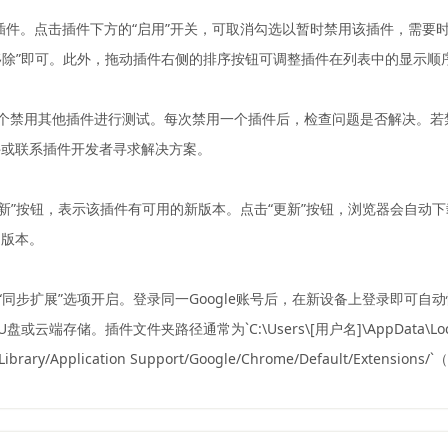
，找到需要管理的插件。点击插件下方的“启用”开关，可取消勾选以暂时禁用该插
“移除”即可。此外，拖动插件右侧的排序按钮可调整插件在列表中的显示顺
逐个禁用其他插件进行测试。每次禁用一个插件后，检查问题是否解决。
件或联系插件开发者寻求解决方案。
，若有插件显示“更新”按钮，表示该插件有可用的新版本。点击“更新”按钮，浏览
旧版本。
，确保“同步扩展”选项开启。登录同一Google账号后，在新设备上登录即
U盘或云端存储。插件文件夹路径通常为`C:\Users\[用户名]\AppData\Local\
ibrary/Application Support/Google/Chrome/Default/Extension