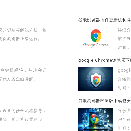
谷歌浏览器插件更新机制详
冲突的识别与解决方法，帮
详细
确保浏览器正常运行。
解扩展
时间：2
google Chrome浏览
的排查实操经验，从冲突识
goo
替代方案全面讲解。
介绍
性。
时间：2
谷歌浏览器轻量版下载包安
供多设备同步全流程指导，
谷歌
书签、扩展和设置跨设备
户可
统资源
时间：2