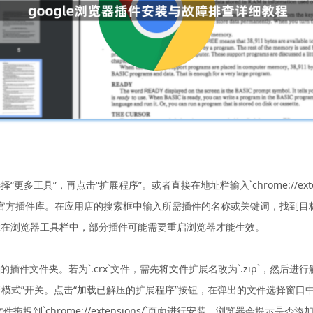
“更多工具”，再点击“扩展程序”。或者直接在地址栏输入`chrome://ex
入官方插件库。在应用店的搜索框中输入所需插件的名称或关键词，找到目标
示在浏览器工具栏中，部分插件可能需要重启浏览器才能生效。
后的插件文件夹。若为`.crx`文件，需先将文件扩展名改为`.zip`，然后
右上角的“开发者模式”开关。点击“加载已解压的扩展程序”按钮，在弹出的文件选
拖拽到`chrome://extensions/`页面进行安装，浏览器会提示是