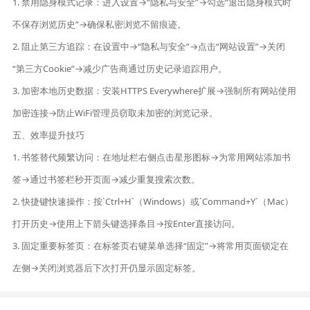
1. 禁用隐身模式记录：进入设置→“隐私与安全”→勾选“退出隐身模式时
不保存浏览历史”→确保私密浏览不留痕迹。
2. 阻止第三方追踪：在设置中→“隐私与安全”→点击“网站设置”→关闭
“第三方Cookie”→减少广告商通过历史记录追踪用户。
3. 加密本地历史数据：安装HTTPS Everywhere扩展→强制所有网站使用
加密连接→防止WiFi管理员窃取未加密的浏览记录。
五、效率提升技巧
1. 书签替代频繁访问：在地址栏右侧点击星形图标→为常用网站添加书
签→通过书签栏秒开页面→减少重复搜索次数。
2. 快捷键快速操作：按`Ctrl+H`（Windows）或`Command+Y`（Mac）
打开历史→使用上下箭头键选择条目→按Enter直接访问。
3. 固定重要标签页：在标签页右键菜单选择“固定”→将常用页面锁定在
左侧→关闭浏览器后下次打开仍显示固定标签。