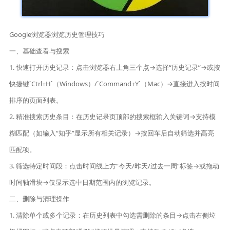
Google浏览器浏览历史管理技巧
一、基础查看与搜索
1. 快速打开历史记录：点击浏览器右上角三个点→选择“历史记录”→或按
快捷键`Ctrl+H`（Windows）/`Command+Y`（Mac）→直接进入按时间
排序的页面列表。
2. 精准搜索历史条目：在历史记录页顶部的搜索框输入关键词→支持模
糊匹配（如输入“知乎”显示所有相关记录）→按回车后自动筛选并高亮
匹配项。
3. 筛选特定时间段：点击时间线上方“今天/昨天/过去一周”标签→或拖动
时间轴滑块→仅显示选中日期范围内的浏览记录。
二、删除与清理操作
1. 清除单个或多个记录：在历史列表中勾选需删除的条目→点击右侧垃