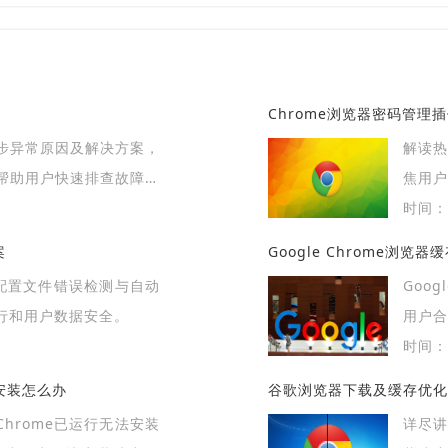
Chrome浏览器密码管理
步异常原因及解决方案，
解读热
帮助用户快速排查故障，
焦用户
设备浏览体验。
时间：2
案
Google Chrome浏览
插件配置文件错误检测与自动
Goo
行和用户数据安全。
用户
度。
时间：2
法安装怎么办
谷歌浏览器下载及缓存优化
Chrome已运行无法安装
详尽