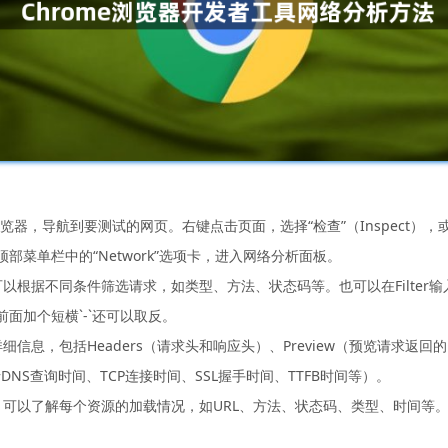
器，导航到要测试的网页。右键点击页面，选择“检查”（Inspect），或者按下快捷
选择顶部菜单栏中的“Network”选项卡，进入网络分析面板。
可以根据不同条件筛选请求，如类型、方法、状态码等。也可以在Filte
件，前面加个短横`-`还可以取反。
息，包括Headers（请求头和响应头）、Preview（预览请求返回的资源
包括DNS查询时间、TCP连接时间、SSL握手时间、TTFB时间等）。
息，可以了解每个资源的加载情况，如URL、方法、状态码、类型、时间等