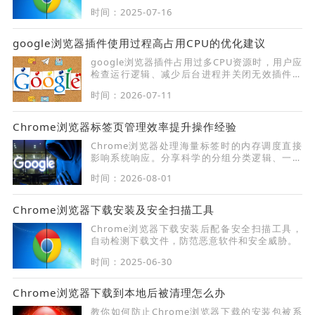
率。
时间：2025-07-16
google浏览器插件使用过程高占用CPU的优化建议
google浏览器插件占用过多CPU资源时，用户应
检查运行逻辑、减少后台进程并关闭无效插件，
从而优化系统性能与运行效率。
时间：2026-07-11
Chrome浏览器标签页管理效率提升操作经验
Chrome浏览器处理海量标签时的内存调度直接
影响系统响应。分享科学的分组分类逻辑、一键
休眠非活跃项目以及快捷键定位技巧，您可以将
时间：2026-08-01
杂乱的标签栏转化为清晰的任务矩阵，在释放系
统内存的同时实现工作产出的质变，告别无效的
窗口切换。
Chrome浏览器下载安装及安全扫描工具
Chrome浏览器下载安装后配备安全扫描工具，
自动检测下载文件，防范恶意软件和安全威胁。
时间：2025-06-30
Chrome浏览器下载到本地后被清理怎么办
教你如何防止Chrome浏览器下载的安装包被系