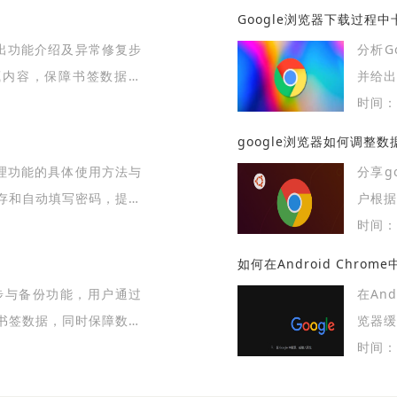
Google浏览器下载过程
导出功能介绍及异常修复步
分析G
藏内容，保障书签数据完
并给出
时间：2
google浏览器如何调整
管理功能的具体使用方法与
分享g
存和自动填写密码，提高
户根据
时间：2
如何在Android Chro
同步与备份功能，用户通过
在An
书签数据，同时保障数据
览器
器使用体验。
更快，
时间：2