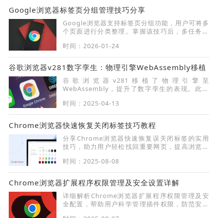
Google浏览器标签页分组管理技巧分享
Google浏览器支持标签页分组功能，用户可将多
个页面进行分类整理。掌握该技巧后，多任务处
理更高效，页面查找也更便捷，适合工作学习场
时间：2026-01-24
景使用。
谷歌浏览器v281数字孪生：物理引擎WebAssembly移植
谷歌浏览器v281移植了物理引擎至
WebAssembly，提升了数字孪生的表现。此功
能优化了虚拟现实和增强现实应用中的物理模
时间：2025-04-13
拟，提升了3D环境中的交互感受和逼真度。
Chrome浏览器快速恢复关闭标签技巧教程
分享Chrome浏览器快速恢复误关闭标签的实用
技巧，助力用户轻松找回重要网页，提高浏览连
续性。
时间：2025-08-08
Chrome浏览器扩展程序权限管理及安全设置详解
详细解析Chrome浏览器扩展程序权限管理及安
全配置，帮助用户科学管理插件权限，防范安全
风险，保护浏览安全。